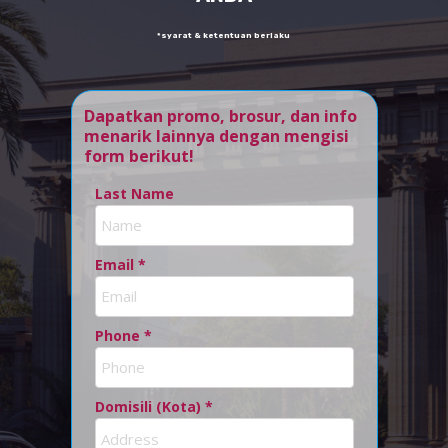
*syarat & ketentuan berlaku
Dapatkan promo, brosur, dan info
menarik lainnya dengan mengisi
form berikut!
Last Name
Email *
Phone *
Domisili (Kota) *